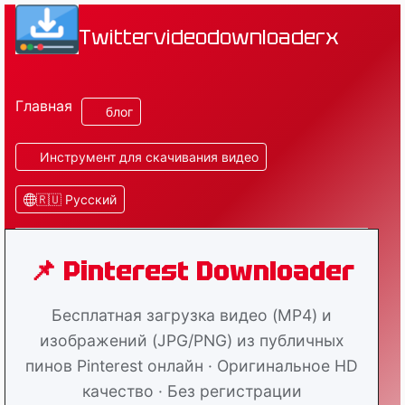
Twittervideodownloaderx
Главная
блог
Инструмент для скачивания видео
🇷🇺 Русский
📌 Pinterest Downloader
Бесплатная загрузка видео (MP4) и
изображений (JPG/PNG) из публичных
пинов Pinterest онлайн · Оригинальное HD
качество · Без регистрации