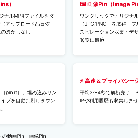
Pins）
🖼️ 画像Pin（Image P
のオリジナルMP4ファイルをダ
ワンクリックでオリジナ
0P（アップロード品質依
（JPG/PNG）を取得。
ムの透かしなし。
スピレーション収集・デ
閲覧に最適。
⚡ 高速＆プライバシー
pin.it）、埋め込みリン
平均2〜4秒で解析完了。Pi
タイプを自動判別しダウン
IPや利用履歴も収集しま
示。
動画Pin・画像Pin