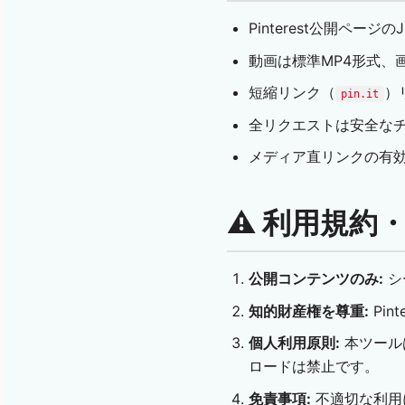
Pinterest公開ペ
動画は標準MP4形式、画
短縮リンク（
）
pin.it
全リクエストは安全な
メディア直リンクの有
⚠️ 利用規
公開コンテンツのみ:
シ
知的財産権を尊重:
Pi
個人利用原則:
本ツール
ロードは禁止です。
免責事項:
不適切な利用