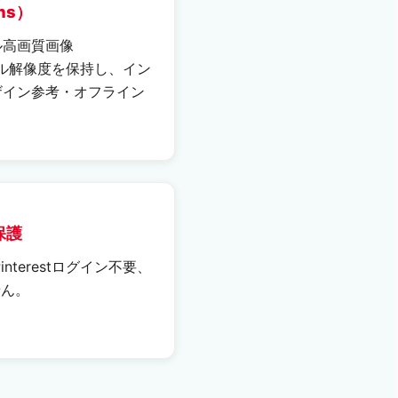
ins）
ル高画質画像
フル解像度を保持し、イン
ザイン参考・オフライン
保護
nterestログイン不要、
せん。