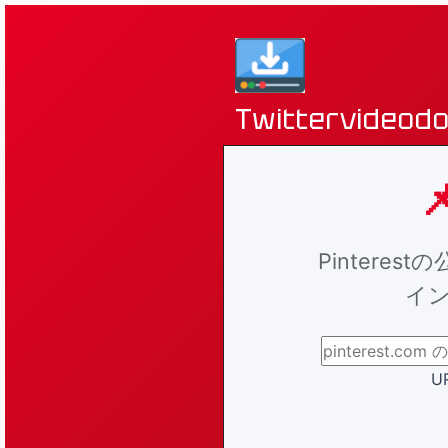
Twittervideod

Pinteres
イン
UR