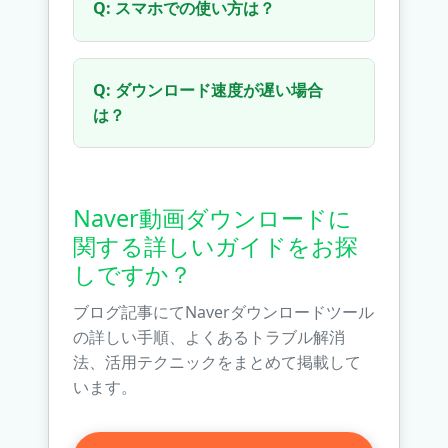
Q: スマホでの使い方は？
ん。原著作者の著作権を尊重し、適
ーム（YouTubeやTwitchなど）の動
正な範囲内で使用することをお勧め
画が埋め込まれている場合がありま
A: スマホのブラウザで本ページにア
します。
す。本ツールはNaverプラットフォ
クセスし、同じ手順で操作してくだ
Q: ダウンロード速度が遅い場合
ーム独自の動画コンテンツのみをサ
さい。URLをコピーして貼り付け、
は？
ポートしています。他のプラットフ
解析します。完了後、動画はスマホ
ォームの動画の場合は、対応するダ
の「ダウンロード」フォルダに保存
A: 速度は以下の要因に影響されま
ウンローダーを使用する必要があり
されます。iOSデバイスの場合、保
す：1) ネットワーク接続速度 2) 動
ます。また、投稿者が直リンク防止
存した動画の管理に「ファイル」ア
画ファイルサイズ 3) サーバーの負
Naver動画ダウンロードに
設定をしている場合も失敗すること
プリが必要になる場合があります。
荷状況。対策として：1) 低い解像度
関する詳しいガイドをお探
があります。
を選択する 2) 安定したWi-Fi環境で
しですか？
ダウンロードする 3) 他のブラウザ
やアプリを閉じる 4) PCを使用して
ブログ記事にてNaverダウンロードツール
ダウンロードする 5) ブラウザを最
の詳しい手順、よくあるトラブル解消
新版に更新する、などをお試しくだ
法、活用テクニックをまとめて掲載して
さい。
います。