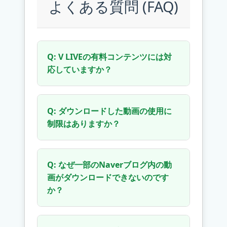
よくある質問 (FAQ)
Q: V LIVEの有料コンテンツには対
応していますか？
A: いいえ、対応していません。本ツ
ールは、ブラウザ上で無料で正常に
Q: ダウンロードした動画の使用に
視聴できるコンテンツのみダウンロ
制限はありますか？
ード可能です。有料コンテンツ、メ
ンバーシップ限定、またはDRM保護
A: ダウンロードした動画ファイルに
された動画はダウンロードできませ
技術的な制限はなく、自由に再生で
Q: なぜ一部のNaverブログ内の動
ん。制作者の著作権とNaverの利用
きます。ただし、法的な制限にご注
画がダウンロードできないのです
規約を尊重してください。
意ください。ダウンロード内容は個
か？
人視聴のみに限定され、許可なく再
アップロード、共有、販売、または
A: Naverブログには、Naver自体の
商業目的で使用することはできませ
動画だけでなく、他のプラットフォ