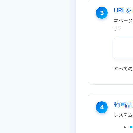
URL
3
本ページ
す：
すべての
動画品
4
システム