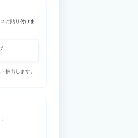
ックスに貼り付けま
け
識・抽出します。
：