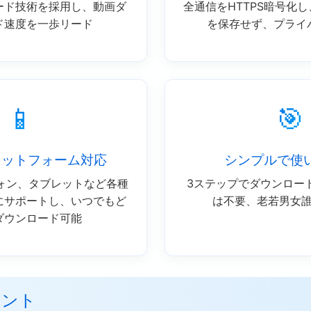
ード技術を採用し、動画ダ
全通信をHTTPS暗号化
ド速度を一歩リード
を保存せず、プライ
📱
🎯
ラットフォーム対応
シンプルで使
ォン、タブレットなど各種
3ステップでダウンロー
にサポートし、いつでもど
は不要、老若男女
ダウンロード可能
ヒント