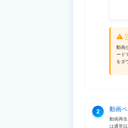
⚠️
動画
ード
をダ
動画ペ
2
動画再生
は通常以