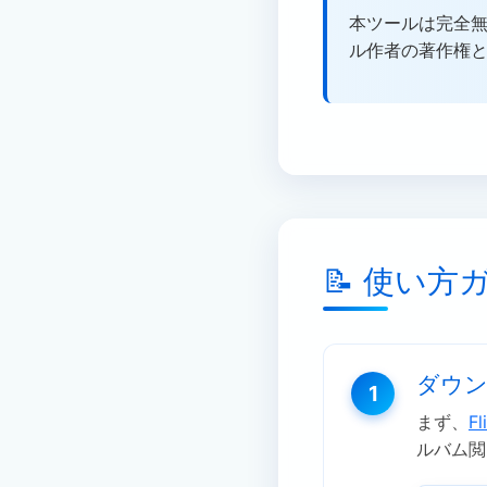
本ツールは完全
ル作者の著作権
📝 使い方
ダウン
1
まず、
Fl
ルバム閲