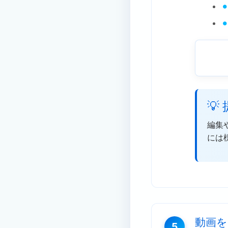
💡
編集
には
動画を
5