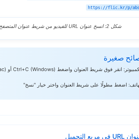
https://flic.kr/p/ab
شكل 2: انسخ عنوان URL للفيديو من شريط عنوان المتصفح
صائح صغيرة
على الكمبيوتر:
اتف: اضغط مطولًا على شريط العنوان واختر خيار "نسخ"
مربع التحميل