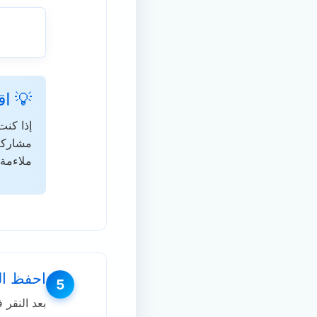
💡 اق
إذا كنت
مشاركة 
ملاءمة.
احفظ ال
5
بعد النقر 