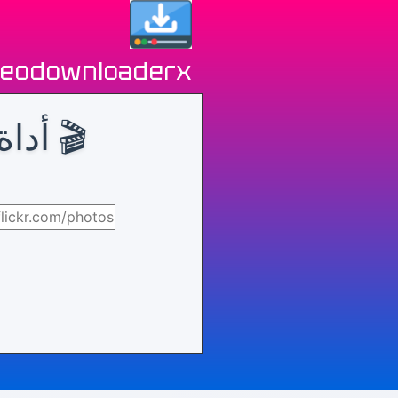
deodownloaderx
🎬 أداة 