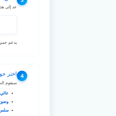
3
عد إلى هذه الصفحة، والصق
يدعم جميع تنسيقات روابط 
اختر جود
4
سيقوم النظ
عالي ا
وضوح ق
سلس (LV