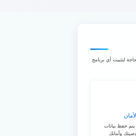
F هو أداة تحميل فيديو عبر الإنترنت مصممة خصيصًا لمستخدمي Flickr. لا حاجة لتثبيت أي برنامج
أمان
امل، لا يتم حفظ بيانات
صيتك وأمانك