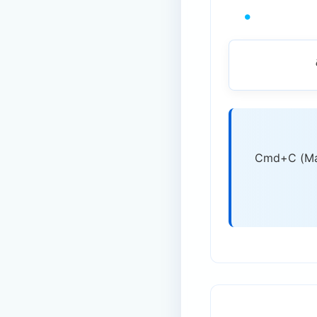
 انقر فوق شريط العنوان واضغط Ctrl+C (Windows) أو Cmd+C (Mac)