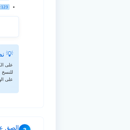
c123
💡 ن
للنسخ
على اله
الصق عنوان URL في 