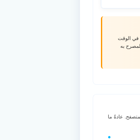
. في الوقت
لمصرح به
 URL من شريط عنوان المتصفح. عادةً ما