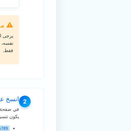
⚠️ م
يرجى ال
نفسه، ي
فقط.
انسخ عنوان URL لص
2
يكون تنسيق عنوان URL
6789