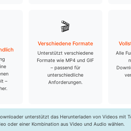
🎬
Verschiedene Formate
Voll
ndlich
Unterstützt verschiedene
Alle Fu
ung
Formate wie MP4 und GIF
n
ine
– passend für
Downl
enen
unterschiedliche
ve
t –
Anforderungen.
her.
wnloader unterstützt das Herunterladen von Videos mit T
eo oder einer Kombination aus Video und Audio wählen.