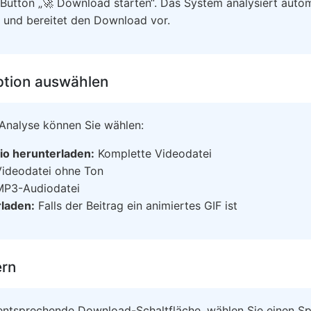
 Button „🚀 Download starten“. Das System analysiert auto
 und bereitet den Download vor.
tion auswählen
 Analyse können Sie wählen:
io herunterladen:
Komplette Videodatei
ideodatei ohne Ton
P3-Audiodatei
rladen:
Falls der Beitrag ein animiertes GIF ist
ern
e entsprechende Download-Schaltfläche, wählen Sie einen S