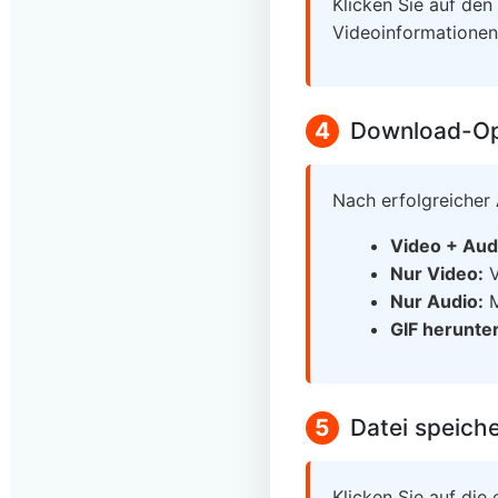
Klicken Sie auf den
Videoinformationen
4
Download-Op
Nach erfolgreicher
Video + Aud
Nur Video:
V
Nur Audio:
M
GIF herunte
5
Datei speich
Klicken Sie auf di