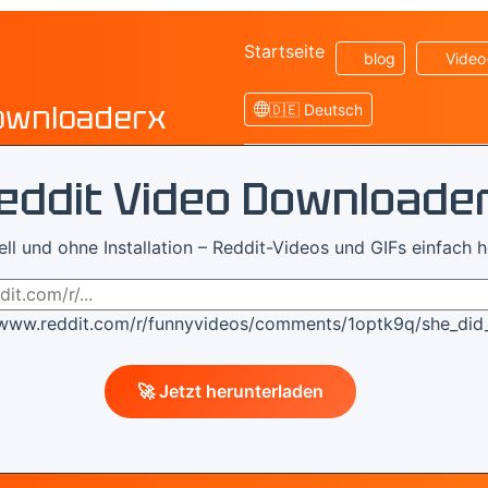
Startseite
blog
Video
ownloaderx
🇩🇪 Deutsch
eddit Video Downloade
ell und ohne Installation – Reddit-Videos und GIFs einfach 
//www.reddit.com/r/funnyvideos/comments/1optk9q/she_did
🚀 Jetzt herunterladen