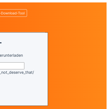
-Download-Tool
r
herunterladen
_not_deserve_that/