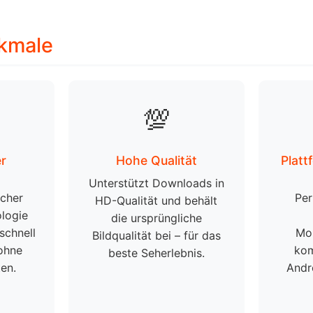
kmale
💯
er
Hohe Qualität
Platt
Unterstützt Downloads in
icher
Per
HD-Qualität und behält
logie
die ursprüngliche
schnell
Mob
Bildqualität bei – für das
 ohne
kom
beste Seherlebnis.
en.
Andr