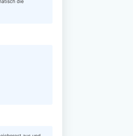
matisch die
peicherort aus und