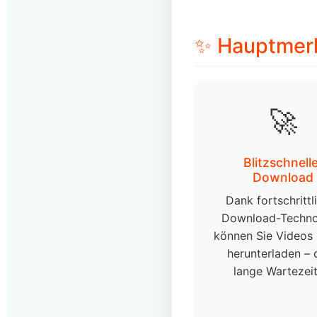
✨ Hauptmer
🚀
Blitzschnell
Download
Dank fortschrittl
Download-Techno
können Sie Videos 
herunterladen –
lange Wartezeit