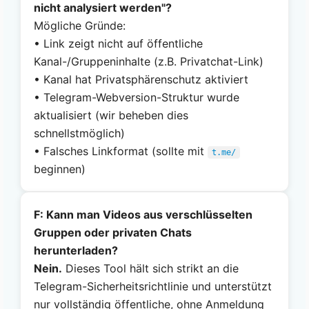
nicht analysiert werden"?
Mögliche Gründe:
• Link zeigt nicht auf öffentliche
Kanal-/Gruppeninhalte (z.B. Privatchat-Link)
• Kanal hat Privatsphärenschutz aktiviert
• Telegram-Webversion-Struktur wurde
aktualisiert (wir beheben dies
schnellstmöglich)
• Falsches Linkformat (sollte mit
t.me/
beginnen)
F: Kann man Videos aus verschlüsselten
Gruppen oder privaten Chats
herunterladen?
Nein.
Dieses Tool hält sich strikt an die
Telegram-Sicherheitsrichtlinie und unterstützt
nur vollständig öffentliche, ohne Anmeldung