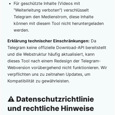
Für geschützte Inhalte (Videos mit
"Weiterleitung verboten") verschlüsselt
Telegram den Medienstrom, diese Inhalte
können mit diesem Tool nicht heruntergeladen
werden.
Erklärung technischer Einschränkungen:
Da
Telegram keine offizielle Download-API bereitstellt
und die Webstruktur häufig aktualisiert, kann
dieses Tool nach einem Redesign der Telegram-
Webversion vorübergehend nicht funktionieren. Wir
verpflichten uns zu zeitnahen Updates, um
Kompatibilität zu gewährleisten.
⚠️ Datenschutzrichtlinie
und rechtliche Hinweise