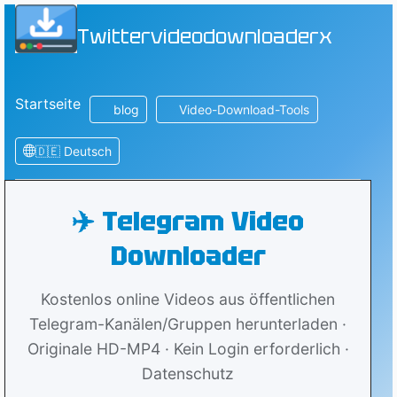
Twittervideodownloaderx
Startseite
blog
Video-Download-Tools
🇩🇪 Deutsch
✈️ Telegram Video
Downloader
Kostenlos online Videos aus öffentlichen
Telegram-Kanälen/Gruppen herunterladen ·
Originale HD-MP4 · Kein Login erforderlich ·
Datenschutz