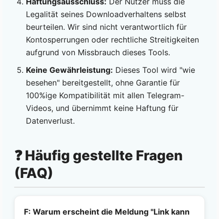
Haftungsausschluss:
Der Nutzer muss die
Legalität seines Downloadverhaltens selbst
beurteilen. Wir sind nicht verantwortlich für
Kontosperrungen oder rechtliche Streitigkeiten
aufgrund von Missbrauch dieses Tools.
Keine Gewährleistung:
Dieses Tool wird "wie
besehen" bereitgestellt, ohne Garantie für
100%ige Kompatibilität mit allen Telegram-
Videos, und übernimmt keine Haftung für
Datenverlust.
❓ Häufig gestellte Fragen
(FAQ)
F: Warum erscheint die Meldung "Link kann