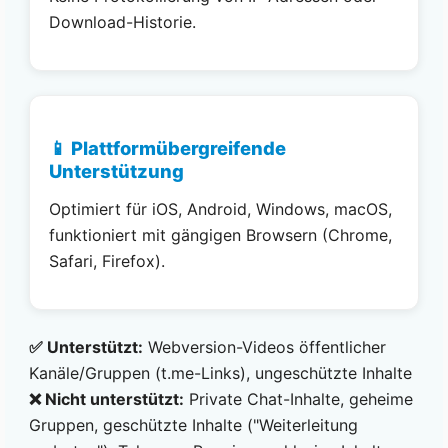
Download-Historie.
📱 Plattformübergreifende
Unterstützung
Optimiert für iOS, Android, Windows, macOS,
funktioniert mit gängigen Browsern (Chrome,
Safari, Firefox).
✅ Unterstützt:
Webversion-Videos öffentlicher
Kanäle/Gruppen (t.me-Links), ungeschützte Inhalte
❌ Nicht unterstützt:
Private Chat-Inhalte, geheime
Gruppen, geschützte Inhalte ("Weiterleitung