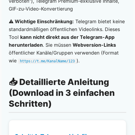
verboten"), Telegram Premium-exklusive Inhalte,
GIF-zu-Video-Konvertierung
⚠️ Wichtige Einschränkung:
Telegram bietet keine
standardmäßigen öffentlichen Videolinks. Dieses
Tool
kann nicht direkt aus der Telegram-App
herunterladen
. Sie müssen
Webversion-Links
öffentlicher Kanäle/Gruppen verwenden (Format
wie
).
https://t.me/KanalName/123
📥 Detaillierte Anleitung
(Download in 3 einfachen
Schritten)