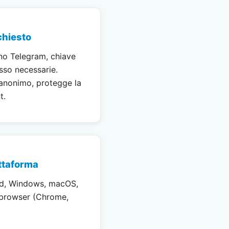
chiesto
no Telegram, chiave
esso necessarie.
anonimo, protegge la
t.
ttaforma
id, Windows, macOS,
i browser (Chrome,