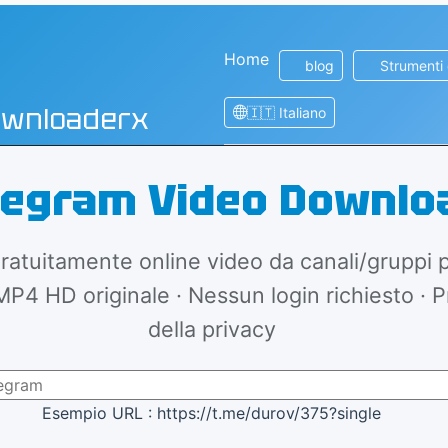
Home
blog
Strumenti
ownloaderx
🇮🇹 Italiano
elegram Video Downlo
ratuitamente online video da canali/gruppi p
MP4 HD originale · Nessun login richiesto · 
della privacy
Esempio URL : https://t.me/durov/375?single