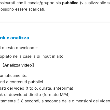
sicurati che il canale/gruppo sia
pubblico
(visualizzabile s
possono essere scaricati.
link e analizza
di questo downloader
copiato nella casella di input in alto
e
【Analizza video】
utomaticamente:
unti a contenuti pubblici
ati del video (titolo, durata, anteprima)
ink di download diretto (formato MP4)
olitamente 3-8 secondi, a seconda delle dimensioni del video