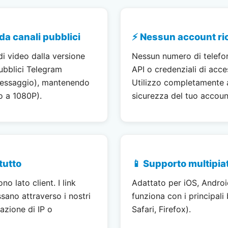
da canali pubblici
⚡ Nessun account ri
i video dalla versione
Nessun numero di telefo
ubblici Telegram
API o credenziali di acc
essaggio), mantenendo
Utilizzo completamente 
no a 1080P).
sicurezza del tuo accoun
 tutto
📱 Supporto multipia
no lato client. I link
Adattato per iOS, Andro
ssano attraverso i nostri
funziona con i principal
azione di IP o
Safari, Firefox).