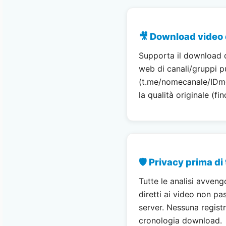
🎥 Download video 
Supporta il download d
web di canali/gruppi p
(t.me/nomecanale/IDm
la qualità originale (fi
🛡️ Privacy prima di
Tutte le analisi avvengo
diretti ai video non pa
server. Nessuna registr
cronologia download.