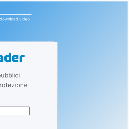
 download video
ader
ubblici
Protezione