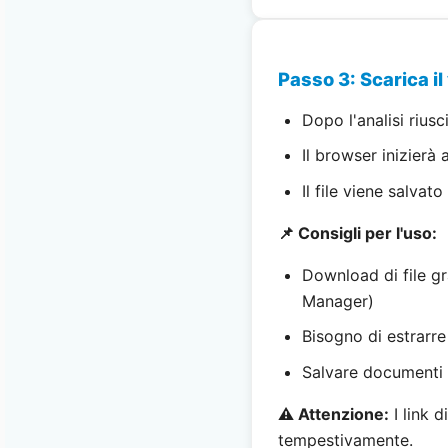
Passo 3: Scarica il
Dopo l'analisi riusc
Il browser inizierà
Il file viene salvat
📌 Consigli per l'uso:
Download di file g
Manager)
Bisogno di estrarr
Salvare documenti 
⚠️ Attenzione:
I link d
tempestivamente.