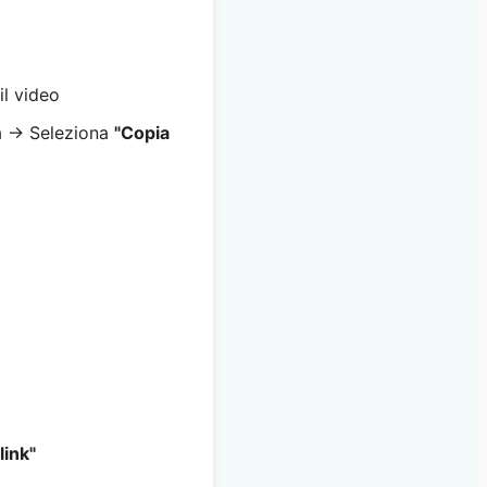
il video
a → Seleziona
"Copia
link"