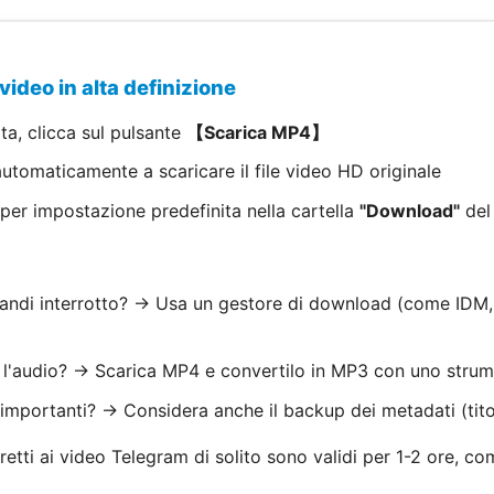
 video in alta definizione
ita, clicca sul pulsante
【Scarica MP4】
 automaticamente a scaricare il file video HD originale
o per impostazione predefinita nella cartella
"Download"
del 
randi interrotto? → Usa un gestore di download (come IDM
e l'audio? → Scarica MP4 e convertilo in MP3 con uno strum
importanti? → Considera anche il backup dei metadati (titol
iretti ai video Telegram di solito sono validi per 1-2 ore, c