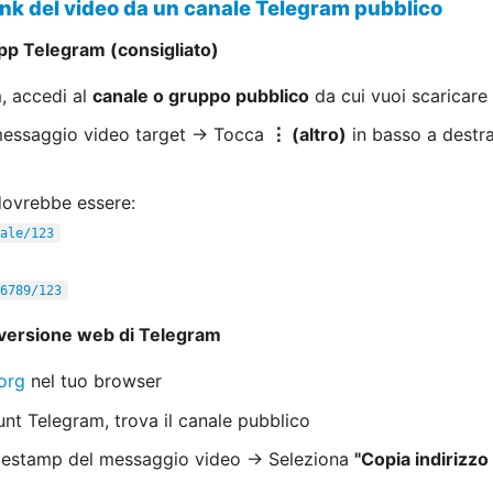
 link del video da un canale Telegram pubblico
pp Telegram (consigliato)
, accedi al
canale o gruppo pubblico
da cui vuoi scaricare 
 messaggio video target → Tocca
⋮ (altro)
in basso a destr
 dovrebbe essere:
ale/123
6789/123
 versione web di Telegram
org
nel tuo browser
nt Telegram, trova il canale pubblico
imestamp del messaggio video → Seleziona
"Copia indirizzo 