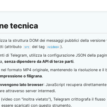
ne tecnica
zza la struttura DOM dei messaggi pubblici della versione
tti (attributo
del tag
).
src
<video>
enti di Telegram, utilizza la configurazione JSON della pagin
ia,
senza dipendere da API di terze parti
.
 nel formato MP4 originale, mantenendo la risoluzione e il bi
mpressione o filigrana
.
 avvengono lato browser
: JavaScript recupera direttamente 
e attraverso server intermedi.
i (video con "inoltra vietato"), Telegram crittografa il flusso
 essere scaricati con questo strumento.