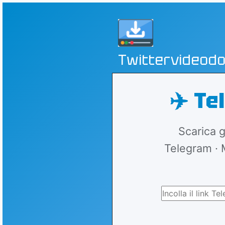
Twittervideod
✈️ T
Scarica g
Telegram · 