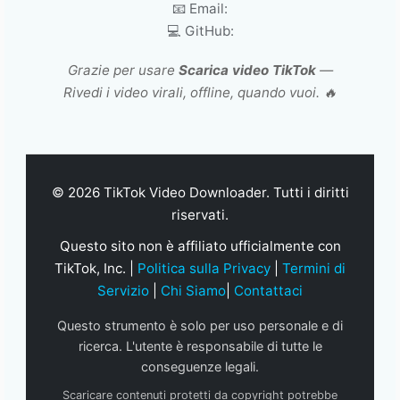
📧 Email:
💻 GitHub:
Grazie per usare
Scarica video TikTok
—
Rivedi i video virali, offline, quando vuoi. 🔥
© 2026 TikTok Video Downloader. Tutti i diritti
riservati.
Questo sito non è affiliato ufficialmente con
TikTok, Inc. |
Politica sulla Privacy
|
Termini di
Servizio
|
Chi Siamo
|
Contattaci
Questo strumento è solo per uso personale e di
ricerca. L'utente è responsabile di tutte le
conseguenze legali.
Scaricare contenuti protetti da copyright potrebbe