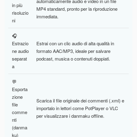
automaticamente audio e video in un file
in più
MP4 standard, pronto per la riproduzione
risoluzio
immediata.
ni
🎧
Estrazio
Estrai con un clic audio di alta qualità in
ne audio
formato AAC/MP3, ideale per salvare
separat
podcast, musica o contenuti doppiati.
a
💬
Esporta
zione
Scarica il file originale dei commenti (.xml) e
file
importalo in lettori come PotPlayer o VLC
comme
per visualizzare i danmaku offline.
nti
(danma
ku)