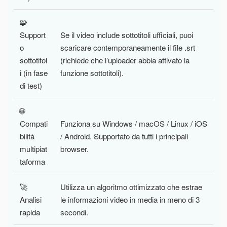
🧩
Support
Se il video include sottotitoli ufficiali, puoi
o
scaricare contemporaneamente il file .srt
sottotitol
(richiede che l’uploader abbia attivato la
i (in fase
funzione sottotitoli).
di test)
🌐
Compati
Funziona su Windows / macOS / Linux / iOS
bilità
/ Android. Supportato da tutti i principali
multipiat
browser.
taforma
🚀
Utilizza un algoritmo ottimizzato che estrae
Analisi
le informazioni video in media in meno di 3
rapida
secondi.