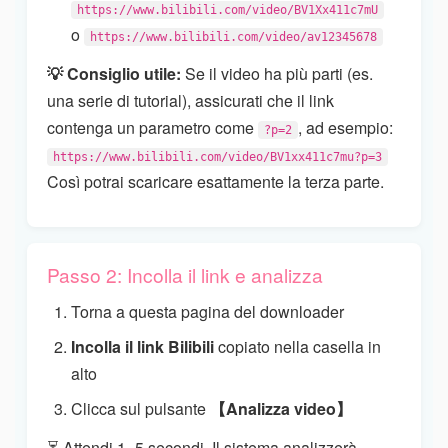
https://www.bilibili.com/video/BV1Xx411c7mU
o
https://www.bilibili.com/video/av12345678
💡 Consiglio utile:
Se il video ha più parti (es.
una serie di tutorial), assicurati che il link
contenga un parametro come
, ad esempio:
?p=2
https://www.bilibili.com/video/BV1xx411c7mu?p=3
Così potrai scaricare esattamente la terza parte.
Passo 2: Incolla il link e analizza
Torna a questa pagina del downloader
Incolla il link Bilibili
copiato nella casella in
alto
Clicca sul pulsante
【Analizza video】
⏳ Attendi 1–5 secondi. Il sistema analizzerà