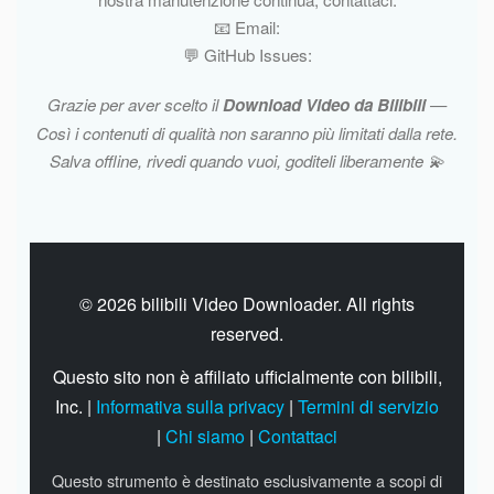
📧 Email:
💬 GitHub Issues:
Grazie per aver scelto il
Download Video da Bilibili
—
Così i contenuti di qualità non saranno più limitati dalla rete.
Salva offline, rivedi quando vuoi, goditeli liberamente 💫
© 2026 bilibili Video Downloader. All rights
reserved.
Questo sito non è affiliato ufficialmente con bilibili,
Inc. |
Informativa sulla privacy
|
Termini di servizio
|
Chi siamo
|
Contattaci
Questo strumento è destinato esclusivamente a scopi di