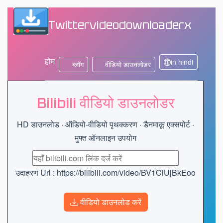
Twittervideodownloaderx
होम
in hindi
ब्लॉग
वीडियो डाउनलोडर
Bilibili वीडियो डाउनलोडर
HD डाउनलोड · ऑडियो-वीडियो पृथक्करण · डैनमाकू एक्सपोर्ट ·
मुफ्त ऑनलाइन उपयोग
उदाहरण Url : https://bilibili.com/video/BV1CiUjBkEoo
वीडियो डाउनलोड करें