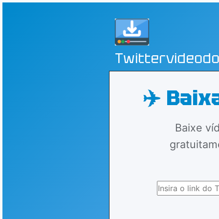
Twittervideod
✈️ Bai
Baixe ví
gratuitam