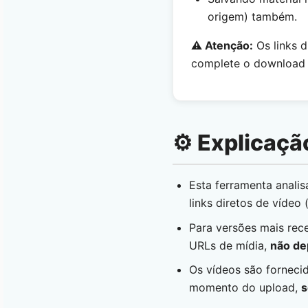
origem) também.
⚠️ Atenção:
Os links d
complete o download
⚙️ Explicaçã
Esta ferramenta anali
links diretos de vídeo 
Para versões mais rec
URLs de mídia,
não de
Os vídeos são forneci
momento do upload,
s