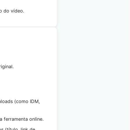
o do vídeo.
ginal.
nloads (como IDM,
 ferramenta online.
(título, link de