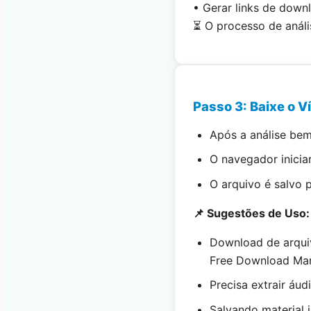
• Gerar links de down
⏳ O processo de anál
Passo 3: Baixe o 
Após a análise bem
O navegador inicia
O arquivo é salvo 
📌 Sugestões de Uso:
Download de arqui
Free Download Man
Precisa extrair áu
Salvando material 