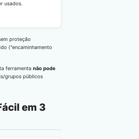
er usados.
 sem proteção
gido ("encaminhamento
sta ferramenta
não pode
s/grupos públicos
Fácil em 3