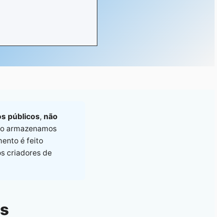
s públicos
,
não
ão armazenamos
ento é feito
os criadores de
es