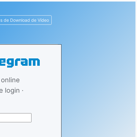
s de Download de Vídeo
legram
 online
 login ·