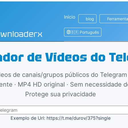
Início
blog
Ferramenta
ownloaderx
🇧🇷 Português
xador de Vídeos do Te
deos de canais/grupos públicos do Telegram
ente · MP4 HD original · Sem necessidade de
Protege sua privacidade
Exemplo de Url: https://t.me/durov/375?single