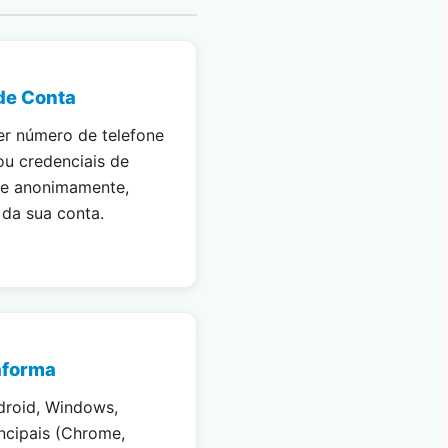
de Conta
er número de telefone
ou credenciais de
te anonimamente,
da sua conta.
aforma
droid, Windows,
ncipais (Chrome,