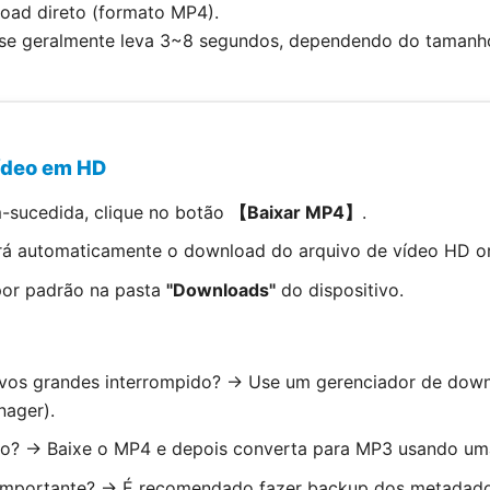
load direto (formato MP4).
ise geralmente leva 3~8 segundos, dependendo do tamanh
Vídeo em HD
-sucedida, clique no botão
【Baixar MP4】
.
rá automaticamente o download do arquivo de vídeo HD ori
por padrão na pasta
"Downloads"
do dispositivo.
vos grandes interrompido? → Use um gerenciador de dow
ager).
dio? → Baixe o MP4 e depois converta para MP3 usando uma
importante? → É recomendado fazer backup dos metadados 