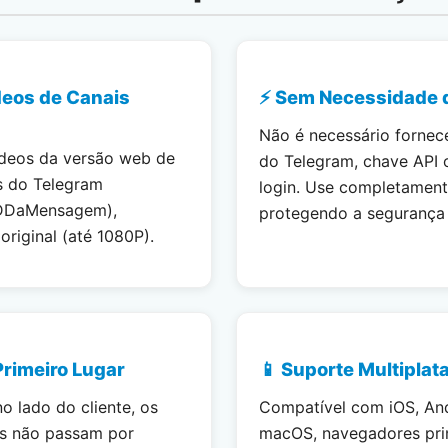
deos de Canais
⚡ Sem Necessidade 
Não é necessário fornec
ídeos da versão web de
do Telegram, chave API 
s do Telegram
login. Use completamen
DDaMensagem),
protegendo a segurança 
riginal (até 1080P).
Primeiro Lugar
📱 Suporte Multiplat
no lado do cliente, os
Compatível com iOS, An
os não passam por
macOS, navegadores pri