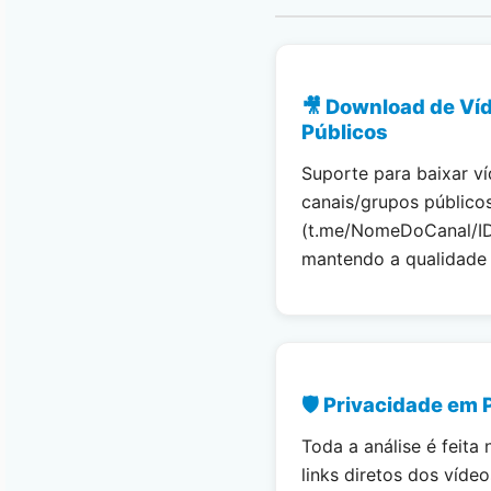
🎥 Download de Ví
Públicos
Suporte para baixar v
canais/grupos público
(t.me/NomeDoCanal/I
mantendo a qualidade o
🛡️ Privacidade em 
Toda a análise é feita 
links diretos dos víde